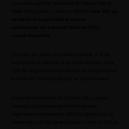
spus că au așteptat campaniile de reduceri (de tip
Black Friday) pentru a face noi achiziții,
doar 50% au
declarat că au participat la aceste
evenimente
,
cei mai mulți dintre ei (82%)
cumpărând online.
Din punct de vedere al sumelor cheltuite, 41% din
respondenți au declarat că au alocat aceleași sume,
30% din respondenți mai mult faţă de anul precedent
şi restul de 29% mai puțin faţă de anul precedent.
În privința cheltuielilor de sărbători, dar şi pentru
vacanţele din perioada decembrie-ianuarie,
majoritatea respondenților (56%) au declarat că vor
cheltui mai mult faţă de anul trecut, în timp ce 30% au