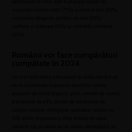
deterioreze în viitor sunt în principal legate de:
creșterea costului vieții (72%), economia ţării (60%),
rezultatului alegerilor politice din ţară (59%),
conflicte şi războaie (56%) şi schimbări climatice
(53%).
Românii vor face cumpărături
cumpătate în 2024
Cei mai mulţi dintre participanţii la studiu declară că
iau în considerare reducerea achizițiilor pentru
accesorii de modă (bijuterii, genți, ochelari de soare),
în proporţie de 64%, urmate de electronice de
consum (ceasuri inteligente, telefoane, tablete, cu
54% dintre răspunsuri şi chiar articole de casă
(obiecte sau produse de uz casnic, decoraţiuni), cu