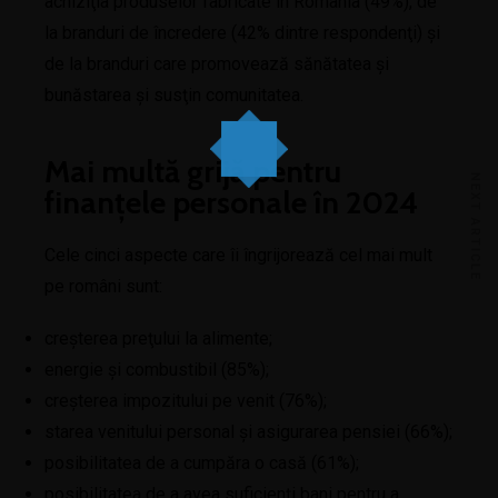
achiziţia produselor fabricate în România (49%), de
la branduri de încredere (42% dintre respondenţi) şi
de la branduri care promovează sănătatea şi
bunăstarea şi susţin comunitatea.
Mai multă grijă pentru
NEXT ARTICLE
finanțele personale în 2024
Cele cinci aspecte care îi îngrijorează cel mai mult
pe români sunt:
creşterea preţului la alimente;
energie şi combustibil (85%);
creşterea impozitului pe venit (76%);
starea venitului personal şi asigurarea pensiei (66%);
posibilitatea de a cumpăra o casă (61%);
posibilitatea de a avea suficienți bani pentru a