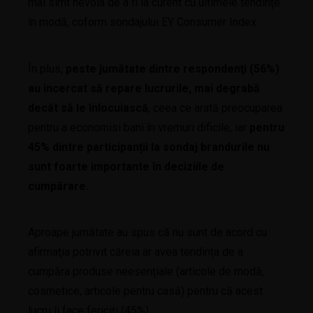
mai simt nevoia de a fi la curent cu ultimele tendințe
în modă, coform sondajului EY Consumer Index.
În plus,
peste jumătate dintre respondenţi (56%)
au încercat să repare lucrurile, mai degrabă
decât să le înlocuiască
, ceea ce arată preocuparea
pentru a economisi bani în vremuri dificile, iar
pentru
45% dintre participanții la sondaj brandurile nu
sunt foarte importante în deciziile de
cumpărare.
Aproape jumătate au spus că nu sunt de acord cu
afirmaţia potrivit căreia ar avea tendința de a
cumpăra produse neesențiale (articole de modă,
cosmetice, articole pentru casă) pentru că acest
lucru îi face fericiţi (45%).