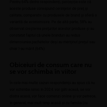
Pentru 64% dintre respondenți, percepția este că
aceste produse corespund cerinţelor de preţ şi
calitate, comparativ cu produsele de brand şi oferă o
variantă de economisire. Pe de altă parte, 58% au
observat creşterea preţurilor acestor produse şi au
constatat faptul că unele branduri au redus
dimensiunea pachetelor deşi au menținut prețul sau
chiar l-au mărit (64%).
Obiceiuri de consum care nu
se vor schimba în viitor
În cele mai multe cazuri respondenţii au spus că nu
vor schimba nimic în 2024: vor găti acasă, se vor
distra acasă, vor face comenzi online şi vor petrece,
în general, mai mult timp acasă şi cu familia (cu