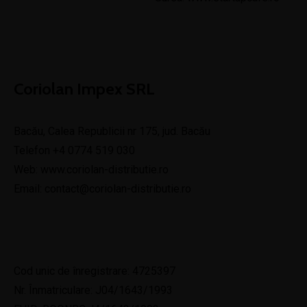
Coriolan Impex SRL
Bacău, Calea Republicii nr 175, jud. Bacău
Telefon
+4 0774 519 030
Web:
www.coriolan-distributie.ro
Email:
contact@coriolan-distributie.ro
Cod unic de înregistrare: 4725397
Nr. Înmatriculare: J04/1643/1993