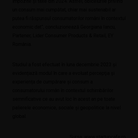
impozite şi taxe din 2024. Astfel, obiceiurile privind
un consum mai cumpătat, chiar mai sustenabil ar
putea fi răspunsul consumatorilor români în contextul
economic dat”, concluzionează Georgiana Iancu,
Partener, Lider Consumer Products & Retail, EY
România.
Studiul a fost efectuat în luna decembrie 2023 și
evidențiază modul în care a evoluat percepţia și
experiența de cumpărare și consum a
consumatorului român în contextul schimbărilor
semnificative ce au avut loc în acest an pe toate
palierele economice, sociale și geopolitice la nivel
global.
Sursa:
www.startupcafe.ro