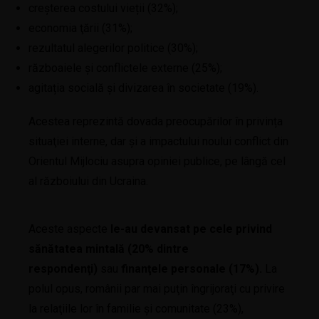
creșterea costului vieții (32%);
economia ţării (31%);
rezultatul alegerilor politice (30%);
războaiele şi conflictele externe (25%);
agitația socială şi divizarea în societate (19%).
Acestea reprezintă dovada preocupărilor în privința
situaţiei interne, dar şi a impactului noului conflict din
Orientul Mijlociu asupra opiniei publice, pe lângă cel
al războiului din Ucraina.
Aceste aspecte
le-au devansat pe cele privind
sănătatea mintală (20% dintre
respondenţi)
sau
finanţele personale (17%).
La
polul opus, românii par mai puţin îngrijoraţi cu privire
la relaţiile lor în familie şi comunitate (23%),