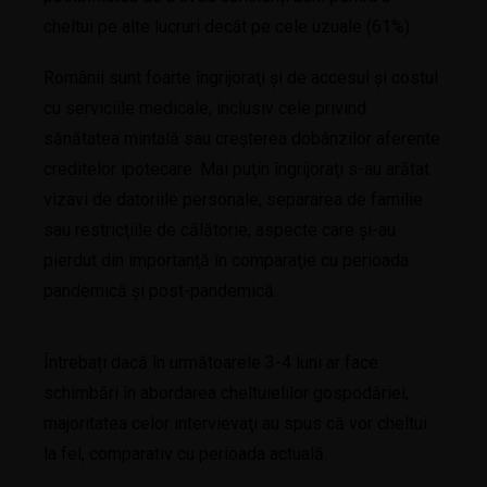
cheltui pe alte lucruri decât pe cele uzuale (61%).
Românii sunt foarte îngrijoraţi şi de accesul şi costul
cu serviciile medicale, inclusiv cele privind
sănătatea mintală sau creşterea dobânzilor aferente
creditelor ipotecare. Mai puţin îngrijoraţi s-au arătat
vizavi de datoriile personale, separarea de familie
sau restricţiile de călătorie, aspecte care şi-au
pierdut din importanţă în comparaţie cu perioada
pandemică şi post-pandemică.
Întrebați dacă în următoarele 3-4 luni ar face
schimbări în abordarea cheltuielilor gospodăriei,
majoritatea celor intervievaţi au spus că vor cheltui
la fel, comparativ cu perioada actuală.