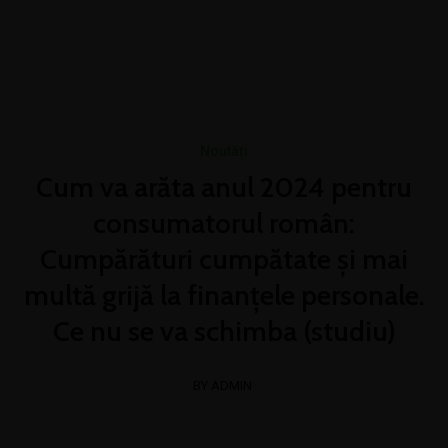
+4 0774 519 030
contact@coriolan-distributie.ro
Luni - Vineri 8:00 - 16:00
Noutăți
Cum va arăta anul 2024 pentru
consumatorul român:
Cumpărături cumpătate și mai
multă grijă la finanțele personale.
Ce nu se va schimba (studiu)
BY ADMIN