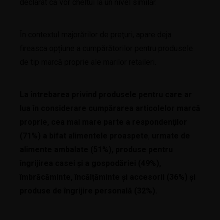
declarat că vor cheltui la un nivel similar.
În contextul majorărilor de preţuri, apare deja
fireasca opțiune a cumpărătorilor pentru produsele
de tip marcă proprie ale marilor retaileri.
La întrebarea privind produsele pentru care ar
lua în considerare cumpărarea articolelor marcă
proprie, cea mai mare parte a respondenţilor
(71%) a bifat alimentele proaspete
,
urmate de
alimente ambalate (51%), produse pentru
îngrijirea casei și a gospodăriei (49%),
îmbrăcăminte, încălțăminte și accesorii (36%) şi
produse de îngrijire personală (32%).