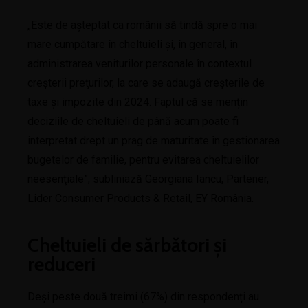
„Este de aşteptat ca românii să tindă spre o mai
mare cumpătare în cheltuieli şi, în general, în
administrarea veniturilor personale în contextul
creșterii preţurilor, la care se adaugă creșterile de
taxe şi impozite din 2024. Faptul că se mențin
deciziile de cheltuieli de până acum poate fi
interpretat drept un prag de maturitate în gestionarea
bugetelor de familie, pentru evitarea cheltuielilor
neesenţiale”, subliniază Georgiana Iancu, Partener,
Lider Consumer Products & Retail, EY România.
Cheltuieli de sărbători și
reduceri
Deși peste două treimi (67%) din respondenți au