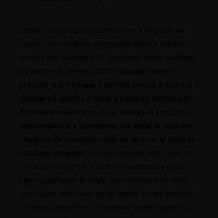
„Toate aceste răspunsuri reconfirmă obiceiuri de
consum ale românilor identificate deja de echipa
noastră prin sondajele EY Consumer Index realizate
pe parcursul ultimelor 12 luni.
Așadar factori
precum: o preocupare sporită pentru a nu irosi
mâncarea, pentru a repara bunurile deținute în
detrimentul înlocuirii, de a renunța la achizițiile
neesențiale şi a economisi, ne arată în mod cert
îngrijorările românilor faţă de un cost al vieții în
continuă creștere.
Aceste rezultate sunt chiar mai
interesante raportat la faptul că majoritatea celor
care au participat la studiu sunt persoane cu studii
superioare, cu venituri peste medie şi care locuiesc
în mediul urban. Este de așteptat așadar ca aceste