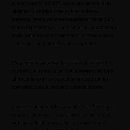
ponderi între 54% şi 66% pe fiecare dintre aceste
variante). O surpriză ar putea fi considerată
preferinţa pentru vizitarea magazinelor fizice (60%
dintre respondenţi), fără a renunţa însă la comenzile
online (pentru produse alimentare şi nealimentare),
pentru care au optat 63% dintre respondenţi.
Răspunsurile vin pe fondul observației majorității
covârșitoare a participanților la sondaj privind faptul
că preţurile la raft au crescut generalizat, pentru
toate produsele, şi de brand şi marcă proprie.
„În cazul consumatorilor români este vorba despre
adaptarea la o noua realitate, aceea a unui cost al
vieții în continuă creștere, dar şi a majorărilor de