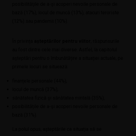
posibilităţile de a-şi acoperi nevoile personale de
bază (17%), locul de muncă (13%), atacuri teroriste
(12%) sau pandemii (10%).
În privința
așteptărilor pentru viitor
, răspunsurile
au fost dintre cele mai diverse. Astfel, la capitolul
așteptări pentru o îmbunătățire a situației actuale, pe
primele locuri se situează:
finanțele personale (44%);
locul de muncă (37%);
sănătatea fizică şi sănătatea mintală (35%);
posibilitățile de a-şi acoperi nevoile personale de
bază (31%).
La polul opus, așteptările ca situația să se