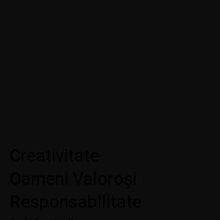
C
reativitate
O
ameni Valoroși
R
esponsabilitate