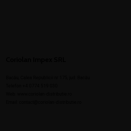
Coriolan Impex SRL
Bacău, Calea Republicii nr 175, jud. Bacău
Telefon
+4 0774 519 030
Web:
www.coriolan-distributie.ro
Email:
contact@coriolan-distributie.ro