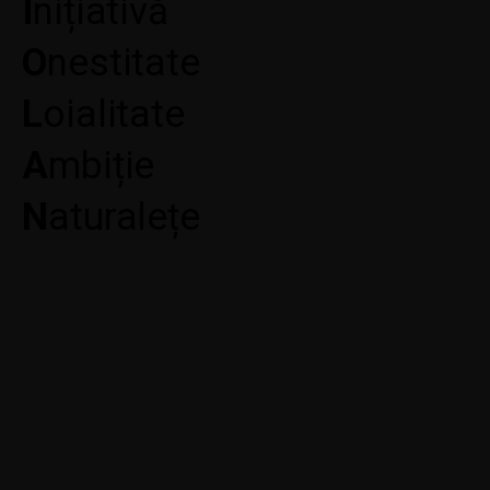
I
nițiativă
O
nestitate
L
oialitate
A
mbiție
N
aturalețe