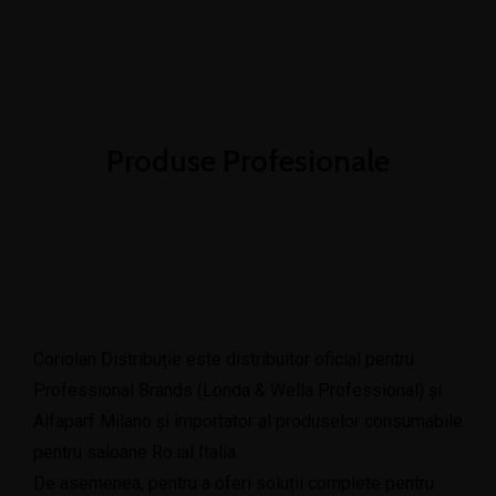
+4 0774 519 030
contact@coriolan-distributie.ro
Luni - Vineri 8:00 - 16:00
Produse Profesionale
Coriolan Distribuție este distribuitor oficial pentru
Professional Brands (Londa & Wella Professional) și
Alfaparf Milano și importator al produselor consumabile
pentru saloane Ro.ial Italia.
De asemenea, pentru a oferi soluții complete pentru