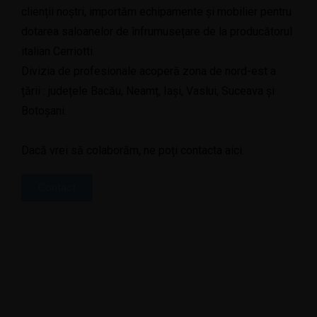
clienții noștri, importăm echipamente și mobilier pentru
dotarea saloanelor de înfrumusețare de la producătorul
italian Cerriotti.
Divizia de profesionale acoperă zona de nord-est a
țării : județele Bacău, Neamț, Iași, Vaslui, Suceava și
Botoșani.
Dacă vrei să colaborăm, ne poți contacta aici.
Contact