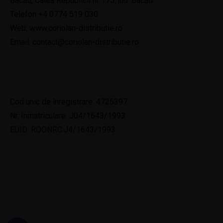
Bacău, Calea Republicii nr 175, jud. Bacău
Telefon
+4 0774 519 030
Web:
www.coriolan-distributie.ro
Email:
contact@coriolan-distributie.ro
Cod unic de înregistrare: 4725397
Nr. Înmatriculare: J04/1643/1993
EUID: ROONRC.J4/1643/1993