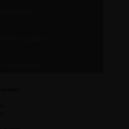
tisfaction
usiness Cases
+ Countries
registrare:
re:
93