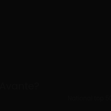
Bacau, Calea Republicii nr 175,
Luni -
jud. Bacau
Despre Noi
Distribuție
Cariere
Contact
Avante?
National top 5