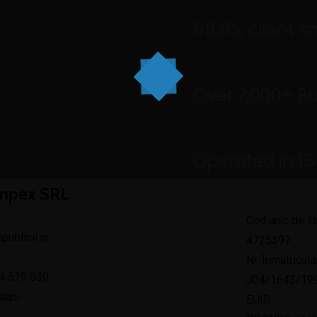
99.9% client sa
Over 2,000+ B
Operated in 15
Impex SRL
Cod unic de în
publicii nr
4725397
Nr. Înmatricula
4 519 030
J04/1643/19
lan-
EUID: