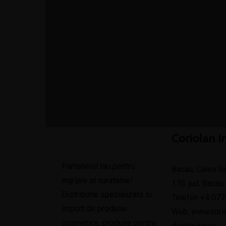
Coriolan 
Partenerul tau pentru
Bacau, Calea Re
ingrijire si curatenie!
175, jud. Bacau
Distributie specializata si
Telefon +4
077
import de produse
Web: www.corio
cosmetice, produse pentru
distributie.ro