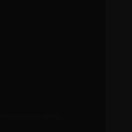
 Vineri 08:00 - 16:00
Ai întrebări? Apelează-ne
Blog
+4 0774 519 030
0 consulting firms