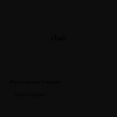
+4 0774 519 030
contact@coriolan-distributie.ro
Luni - Vineri 8:00 - 16:00
chair
Afișez toate cele 3 rezultate