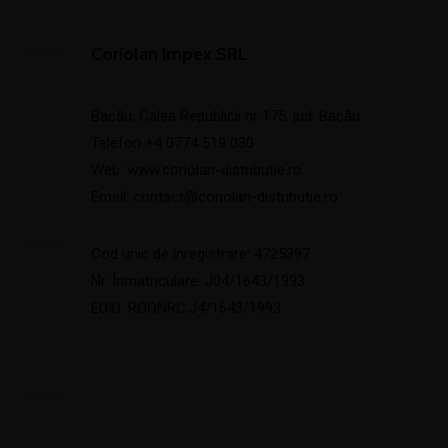
Coriolan Impex SRL
Bacău, Calea Republicii nr 175, jud. Bacău
Telefon
+4 0774 519 030
Web:
www.coriolan-distributie.ro
Email:
contact@coriolan-distributie.ro
Cod unic de înregistrare: 4725397
Nr. Înmatriculare: J04/1643/1993
EUID: ROONRC.J4/1643/1993