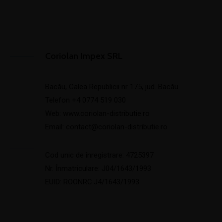
Coriolan Impex SRL
Bacău, Calea Republicii nr 175, jud. Bacău
Telefon
+4 0774 519 030
Web:
www.coriolan-distributie.ro
Email:
contact@coriolan-distributie.ro
Cod unic de înregistrare: 4725397
Nr. Înmatriculare: J04/1643/1993
EUID: ROONRC.J4/1643/1993