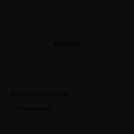
+4 0774 519 030
contact@coriolan-distributie.ro
Luni - Vineri 8:00 - 16:00
Kitchen
Afișez toate cele 4 rezultate