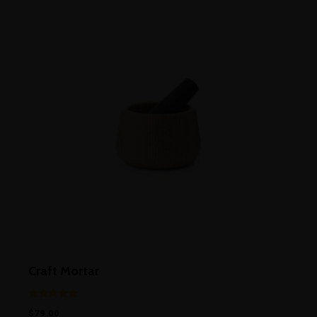
Craft Mortar
Evaluat la
$
79.00
5.00