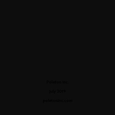
from the countries Vokalia and Consonantia,
there live the blind texts.
Poleton Inc.
July 2019
poletoninc.com