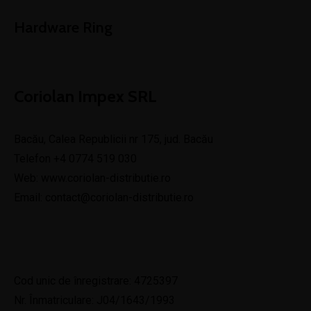
Hardware Ring
Coriolan Impex SRL
Bacău, Calea Republicii nr 175, jud. Bacău
Telefon
+4 0774 519 030
Web:
www.coriolan-distributie.ro
Email:
contact@coriolan-distributie.ro
Cod unic de înregistrare: 4725397
Nr. Înmatriculare: J04/1643/1993